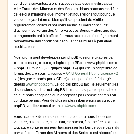
conditions suivantes, alors n’accédez pas et/ou n’utilisez pas
« Le Forum des Minerva et des Series ». Nous pouvons modifier
celles-ci à n’importe quel moment et nous ferons tout pour que
vous en soyez informé, bien qu’il soit prudent de vérifier
régulièrement celles-ci par vous-même. Si vous continuez
d’utiliser « Le Forum des Minerva et des Series » alors que des
changements ont été effectués, vous acceptez d’être légalement
responsable des conditions découlant des mises à jour et/ou
modifications.
Nos forums sont développés par phpBB (désigné ci-après par
« ils », « eux », « leur », « logiciel phpBB », « www.phpbb.com »,
« phpBB Limited », « Équipes phpBB ») qui est un script libre de
forum, déclaré sous la licence «
GNU General Public License v2
» (désigné ci-après par « GPL ») et qui peut être téléchargé
depuis
www.phpbb.com
. Le logiciel phpBB facilite seulement les
discussions sur Internet. phpBB Limited n’est pas responsable de
ce que nous acceptons ou n’acceptons pas comme contenu ou
conduite permis. Pour de plus amples informations au sujet de
phpBB, veuillez consulter :
https://www.phpbb.com/
.
Vous acceptez de ne pas publier de contenu abusif, obscène,
vulgaire, diffamatoire, choquant, menaçant, à caractère sexuel ou
tout autre contenu qui peut transgresser les lois de votre pays, du
pays où « Le Forum des Minerva et des Series » est hébergé ou