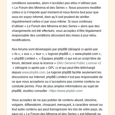
conditions suivantes, alors n’accédez pas et/ou n’utilisez pas
« Le Forum des Minerva et des Series ». Nous pouvons modifier
celles-ci à n’importe quel moment et nous ferons tout pour que
vous en soyez informé, bien qu’il soit prudent de vérifier
régulièrement celles-ci par vous-même. Si vous continuez
d’utiliser « Le Forum des Minerva et des Series » alors que des
changements ont été effectués, vous acceptez d’être légalement
responsable des conditions découlant des mises à jour et/ou
modifications.
Nos forums sont développés par phpBB (désigné ci-après par
« ils », « eux », « leur », « logiciel phpBB », « www.phpbb.com »,
« phpBB Limited », « Équipes phpBB ») qui est un script libre de
forum, déclaré sous la licence «
GNU General Public License v2
» (désigné ci-après par « GPL ») et qui peut être téléchargé
depuis
www.phpbb.com
. Le logiciel phpBB facilite seulement les
discussions sur Internet. phpBB Limited n’est pas responsable de
ce que nous acceptons ou n’acceptons pas comme contenu ou
conduite permis. Pour de plus amples informations au sujet de
phpBB, veuillez consulter :
https://www.phpbb.com/
.
Vous acceptez de ne pas publier de contenu abusif, obscène,
vulgaire, diffamatoire, choquant, menaçant, à caractère sexuel ou
tout autre contenu qui peut transgresser les lois de votre pays, du
pays où « Le Forum des Minerva et des Series » est hébergé ou