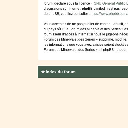
forum, déclaré sous la licence «
GNU General Public L
discussions sur Internet. phpBB Limited n’est pas re
de phpBB, veuillez consulter :
https://www.phpbb.com/
.
Vous acceptez de ne pas publier de contenu abusif, obs
du pays où « Le Forum des Minerva et des Series » est
fournisseur d’accès à Internet si nous le jugeons néc
Forum des Minerva et des Series » supprime, modifie, 
les informations que vous avez saisies soient stockée
Forum des Minerva et des Series », ni phpBB ne pourr
Index du forum