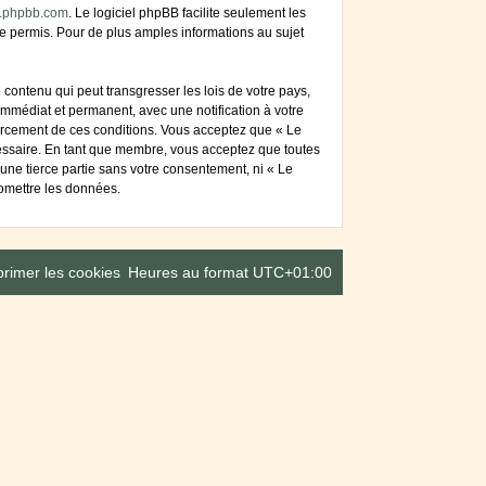
.phpbb.com
. Le logiciel phpBB facilite seulement les
 permis. Pour de plus amples informations au sujet
contenu qui peut transgresser les lois de votre pays,
mmédiat et permanent, avec une notification à votre
forcement de ces conditions. Vous acceptez que « Le
cessaire. En tant que membre, vous acceptez que toutes
une tierce partie sans votre consentement, ni « Le
omettre les données.
rimer les cookies
Heures au format
UTC+01:00