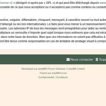
icense v2
» (désigné ci-après par « GPL ») et qui peut être téléchargé depuis
www
sponsable de ce que nous acceptons ou n’acceptons pas comme contenu ou conduite
cène, vulgaire, diffamatoire, choquant, menaçant, à caractère sexuel ou tout autre 
 hébergé ou les lois internationales. Le faire peut vous mener à un bannissement i
essaire. Les adresses IP de tous les messages sont enregistrées pour aider au ren
déplace ou verrouille n’importe quel sujet lorsque nous estimons que cela est né
s dans notre base de données. Bien que ces informations ne soient pas diffusées à 
ont être tenus comme responsables en cas de tentative de piratage visant à compr
Nous contacter
Supp
Développé par
phpBB
® Forum Software © phpBB Limited
Traduit par
phpBB-fr.com
Confidentialité
|
Conditions