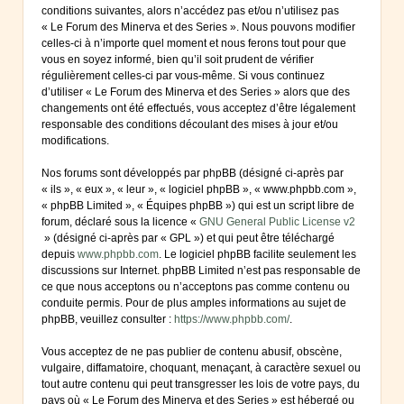
conditions suivantes, alors n’accédez pas et/ou n’utilisez pas
« Le Forum des Minerva et des Series ». Nous pouvons modifier
celles-ci à n’importe quel moment et nous ferons tout pour que
vous en soyez informé, bien qu’il soit prudent de vérifier
régulièrement celles-ci par vous-même. Si vous continuez
d’utiliser « Le Forum des Minerva et des Series » alors que des
changements ont été effectués, vous acceptez d’être légalement
responsable des conditions découlant des mises à jour et/ou
modifications.
Nos forums sont développés par phpBB (désigné ci-après par
« ils », « eux », « leur », « logiciel phpBB », « www.phpbb.com »,
« phpBB Limited », « Équipes phpBB ») qui est un script libre de
forum, déclaré sous la licence «
GNU General Public License v2
» (désigné ci-après par « GPL ») et qui peut être téléchargé
depuis
www.phpbb.com
. Le logiciel phpBB facilite seulement les
discussions sur Internet. phpBB Limited n’est pas responsable de
ce que nous acceptons ou n’acceptons pas comme contenu ou
conduite permis. Pour de plus amples informations au sujet de
phpBB, veuillez consulter :
https://www.phpbb.com/
.
Vous acceptez de ne pas publier de contenu abusif, obscène,
vulgaire, diffamatoire, choquant, menaçant, à caractère sexuel ou
tout autre contenu qui peut transgresser les lois de votre pays, du
pays où « Le Forum des Minerva et des Series » est hébergé ou