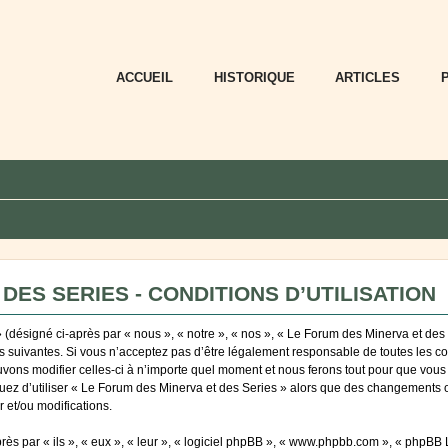
ACCUEIL
HISTORIQUE
ARTICLES
DES SERIES - CONDITIONS D’UTILISATION
désigné ci-après par « nous », « notre », « nos », « Le Forum des Minerva et des S
suivantes. Si vous n’acceptez pas d’être légalement responsable de toutes les cond
ns modifier celles-ci à n’importe quel moment et nous ferons tout pour que vous en
uez d’utiliser « Le Forum des Minerva et des Series » alors que des changements o
 et/ou modifications.
 par « ils », « eux », « leur », « logiciel phpBB », « www.phpbb.com », « phpBB Li