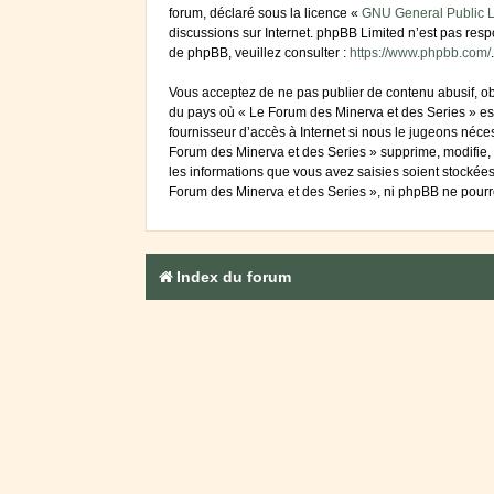
forum, déclaré sous la licence «
GNU General Public L
discussions sur Internet. phpBB Limited n’est pas re
de phpBB, veuillez consulter :
https://www.phpbb.com/
.
Vous acceptez de ne pas publier de contenu abusif, obs
du pays où « Le Forum des Minerva et des Series » est
fournisseur d’accès à Internet si nous le jugeons néc
Forum des Minerva et des Series » supprime, modifie, 
les informations que vous avez saisies soient stockée
Forum des Minerva et des Series », ni phpBB ne pourr
Index du forum