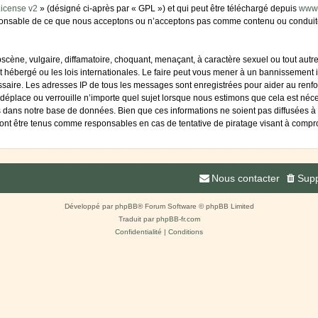
icense v2
» (désigné ci-après par « GPL ») et qui peut être téléchargé depuis
www
sponsable de ce que nous acceptons ou n’acceptons pas comme contenu ou conduite
cène, vulgaire, diffamatoire, choquant, menaçant, à caractère sexuel ou tout autre 
 hébergé ou les lois internationales. Le faire peut vous mener à un bannissement i
essaire. Les adresses IP de tous les messages sont enregistrées pour aider au ren
déplace ou verrouille n’importe quel sujet lorsque nous estimons que cela est né
s dans notre base de données. Bien que ces informations ne soient pas diffusées à 
ont être tenus comme responsables en cas de tentative de piratage visant à compr
Nous contacter
Supp
Développé par
phpBB
® Forum Software © phpBB Limited
Traduit par
phpBB-fr.com
Confidentialité
|
Conditions