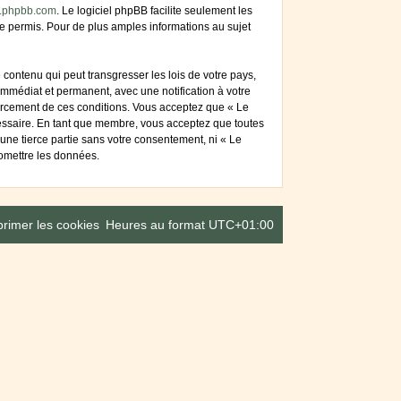
.phpbb.com
. Le logiciel phpBB facilite seulement les
 permis. Pour de plus amples informations au sujet
contenu qui peut transgresser les lois de votre pays,
mmédiat et permanent, avec une notification à votre
forcement de ces conditions. Vous acceptez que « Le
cessaire. En tant que membre, vous acceptez que toutes
une tierce partie sans votre consentement, ni « Le
omettre les données.
rimer les cookies
Heures au format
UTC+01:00