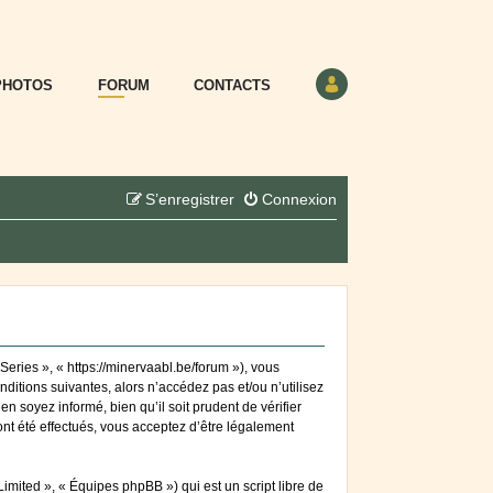
PHOTOS
FORUM
CONTACTS
S’enregistrer
Connexion
eries », « https://minervaabl.be/forum »), vous
itions suivantes, alors n’accédez pas et/ou n’utilisez
 soyez informé, bien qu’il soit prudent de vérifier
nt été effectués, vous acceptez d’être légalement
mited », « Équipes phpBB ») qui est un script libre de