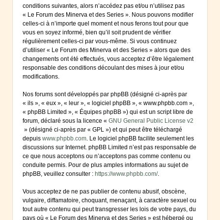
conditions suivantes, alors n’accédez pas et/ou n’utilisez pas
« Le Forum des Minerva et des Series ». Nous pouvons modifier
celles-ci à n’importe quel moment et nous ferons tout pour que
vous en soyez informé, bien qu’il soit prudent de vérifier
régulièrement celles-ci par vous-même. Si vous continuez
d’utiliser « Le Forum des Minerva et des Series » alors que des
changements ont été effectués, vous acceptez d’être légalement
responsable des conditions découlant des mises à jour et/ou
modifications.
Nos forums sont développés par phpBB (désigné ci-après par
« ils », « eux », « leur », « logiciel phpBB », « www.phpbb.com »,
« phpBB Limited », « Équipes phpBB ») qui est un script libre de
forum, déclaré sous la licence «
GNU General Public License v2
» (désigné ci-après par « GPL ») et qui peut être téléchargé
depuis
www.phpbb.com
. Le logiciel phpBB facilite seulement les
discussions sur Internet. phpBB Limited n’est pas responsable de
ce que nous acceptons ou n’acceptons pas comme contenu ou
conduite permis. Pour de plus amples informations au sujet de
phpBB, veuillez consulter :
https://www.phpbb.com/
.
Vous acceptez de ne pas publier de contenu abusif, obscène,
vulgaire, diffamatoire, choquant, menaçant, à caractère sexuel ou
tout autre contenu qui peut transgresser les lois de votre pays, du
pays où « Le Forum des Minerva et des Series » est hébergé ou