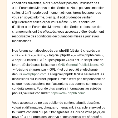
conditions suivantes, alors n’accédez pas et/ou n’utilisez pas
« Le Forum des Minerva et des Series ». Nous pouvons modifier
celles-ci à n’importe quel moment et nous ferons tout pour que
vous en soyez informé, bien qu’il soit prudent de vérifier
régulièrement celles-ci par vous-même. Si vous continuez
d’utiliser « Le Forum des Minerva et des Series » alors que des
changements ont été effectués, vous acceptez d’être légalement
responsable des conditions découlant des mises à jour et/ou
modifications.
Nos forums sont développés par phpBB (désigné ci-après par
« ils », « eux », « leur », « logiciel phpBB », « www.phpbb.com »,
« phpBB Limited », « Équipes phpBB ») qui est un script libre de
forum, déclaré sous la licence «
GNU General Public License v2
» (désigné ci-après par « GPL ») et qui peut être téléchargé
depuis
www.phpbb.com
. Le logiciel phpBB facilite seulement les
discussions sur Internet. phpBB Limited n’est pas responsable de
ce que nous acceptons ou n’acceptons pas comme contenu ou
conduite permis. Pour de plus amples informations au sujet de
phpBB, veuillez consulter :
https://www.phpbb.com/
.
Vous acceptez de ne pas publier de contenu abusif, obscène,
vulgaire, diffamatoire, choquant, menaçant, à caractère sexuel ou
tout autre contenu qui peut transgresser les lois de votre pays, du
pays où « Le Forum des Minerva et des Series » est hébergé ou