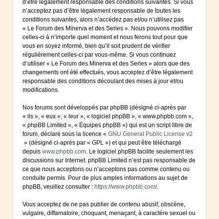
d’être légalement responsable des conditions suivantes. Si vous
n’acceptez pas d’être légalement responsable de toutes les
conditions suivantes, alors n’accédez pas et/ou n’utilisez pas
« Le Forum des Minerva et des Series ». Nous pouvons modifier
celles-ci à n’importe quel moment et nous ferons tout pour que
vous en soyez informé, bien qu’il soit prudent de vérifier
régulièrement celles-ci par vous-même. Si vous continuez
d’utiliser « Le Forum des Minerva et des Series » alors que des
changements ont été effectués, vous acceptez d’être légalement
responsable des conditions découlant des mises à jour et/ou
modifications.
Nos forums sont développés par phpBB (désigné ci-après par
« ils », « eux », « leur », « logiciel phpBB », « www.phpbb.com »,
« phpBB Limited », « Équipes phpBB ») qui est un script libre de
forum, déclaré sous la licence «
GNU General Public License v2
» (désigné ci-après par « GPL ») et qui peut être téléchargé
depuis
www.phpbb.com
. Le logiciel phpBB facilite seulement les
discussions sur Internet. phpBB Limited n’est pas responsable de
ce que nous acceptons ou n’acceptons pas comme contenu ou
conduite permis. Pour de plus amples informations au sujet de
phpBB, veuillez consulter :
https://www.phpbb.com/
.
Vous acceptez de ne pas publier de contenu abusif, obscène,
vulgaire, diffamatoire, choquant, menaçant, à caractère sexuel ou