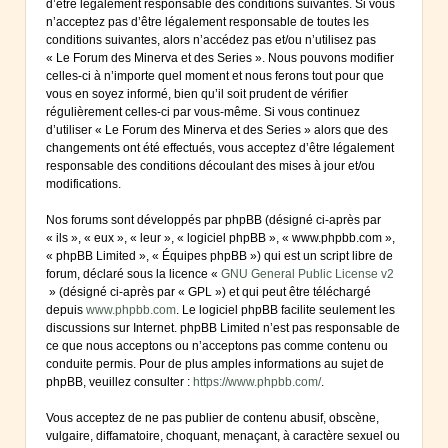
d’être légalement responsable des conditions suivantes. Si vous
n’acceptez pas d’être légalement responsable de toutes les
conditions suivantes, alors n’accédez pas et/ou n’utilisez pas
« Le Forum des Minerva et des Series ». Nous pouvons modifier
celles-ci à n’importe quel moment et nous ferons tout pour que
vous en soyez informé, bien qu’il soit prudent de vérifier
régulièrement celles-ci par vous-même. Si vous continuez
d’utiliser « Le Forum des Minerva et des Series » alors que des
changements ont été effectués, vous acceptez d’être légalement
responsable des conditions découlant des mises à jour et/ou
modifications.
Nos forums sont développés par phpBB (désigné ci-après par
« ils », « eux », « leur », « logiciel phpBB », « www.phpbb.com »,
« phpBB Limited », « Équipes phpBB ») qui est un script libre de
forum, déclaré sous la licence «
GNU General Public License v2
» (désigné ci-après par « GPL ») et qui peut être téléchargé
depuis
www.phpbb.com
. Le logiciel phpBB facilite seulement les
discussions sur Internet. phpBB Limited n’est pas responsable de
ce que nous acceptons ou n’acceptons pas comme contenu ou
conduite permis. Pour de plus amples informations au sujet de
phpBB, veuillez consulter :
https://www.phpbb.com/
.
Vous acceptez de ne pas publier de contenu abusif, obscène,
vulgaire, diffamatoire, choquant, menaçant, à caractère sexuel ou