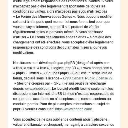
d’être légalement responsable des conditions suivantes. Si vous
n’acceptez pas d’être légalement responsable de toutes les
conditions suivantes, alors n’accédez pas et/ou n’utilisez pas
« Le Forum des Minerva et des Series ». Nous pouvons modifier
celles-ci à n’importe quel moment et nous ferons tout pour que
vous en soyez informé, bien qu’il soit prudent de vérifier
régulièrement celles-ci par vous-même. Si vous continuez
d’utiliser « Le Forum des Minerva et des Series » alors que des
changements ont été effectués, vous acceptez d’être légalement
responsable des conditions découlant des mises à jour et/ou
modifications.
Nos forums sont développés par phpBB (désigné ci-après par
« ils », « eux », « leur », « logiciel phpBB », « www.phpbb.com »,
« phpBB Limited », « Équipes phpBB ») qui est un script libre de
forum, déclaré sous la licence «
GNU General Public License v2
» (désigné ci-après par « GPL ») et qui peut être téléchargé
depuis
www.phpbb.com
. Le logiciel phpBB facilite seulement les
discussions sur Internet. phpBB Limited n’est pas responsable de
ce que nous acceptons ou n’acceptons pas comme contenu ou
conduite permis. Pour de plus amples informations au sujet de
phpBB, veuillez consulter :
https://www.phpbb.com/
.
Vous acceptez de ne pas publier de contenu abusif, obscène,
vulgaire, diffamatoire, choquant, menaçant, à caractère sexuel ou