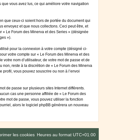
ts que vous avez lus, ce qui améliore votre navigation
en que ceux-ci soient hors de portée du document qui
s envoyez et que nous collectons. Ceci peut être, et
 sur « Le Forum des Minerva et des Series » (désignée
ges »).
tilisé pour la connexion à votre compte (désigné ci-
s pour votre compte sur « Le Forum des Minerva et des
 votre nom d’utilisateur, de votre mot de passe et de
ou non, reste à la discrétion de « Le Forum des Minerva
e profil, vous pouvez souscrire ou non à l’envoi
t de passe sur plusieurs sites Internet différents.
aucun cas une personne affiliée de « Le Forum des
re mot de passe, vous pouvez utiliser la fonction
courriel, alors le logiciel phpBB générera un nouveau
rimer les cookies
Heures au format
UTC+01:00