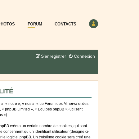
PHOTOS
FORUM
CONTACTS
S’enregistrer
Connexion
LITÉ
 », « notre », « nos », « Le Forum des Minerva et des
», « phpBB Limited », « Équipes phpBB ») utilisent
s »).
phpBB créera un certain nombre de cookies, qui sont
 contiennent qu’un identifiant utilisateur (désigné ci-
ar le logiciel phpBB. Un troisième cookie sera créé une