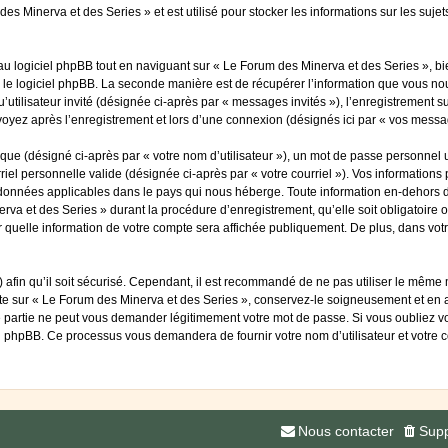
es Minerva et des Series » et est utilisé pour stocker les informations sur les suje
 logiciel phpBB tout en naviguant sur « Le Forum des Minerva et des Series », bi
 le logiciel phpBB. La seconde manière est de récupérer l’information que vous nou
qu’utilisateur invité (désignée ci-après par « messages invités »), l’enregistrement
voyez après l’enregistrement et lors d’une connexion (désignés ici par « vos messa
ue (désigné ci-après par « votre nom d’utilisateur »), un mot de passe personnel u
riel personnelle valide (désignée ci-après par « votre courriel »). Vos information
 données applicables dans le pays qui nous héberge. Toute information en-dehors de
rva et des Series » durant la procédure d’enregistrement, qu’elle soit obligatoire 
r quelle information de votre compte sera affichée publiquement. De plus, dans votr
afin qu’il soit sécurisé. Cependant, il est recommandé de ne pas utiliser le même mo
te sur « Le Forum des Minerva et des Series », conservez-le soigneusement et en 
 partie ne peut vous demander légitimement votre mot de passe. Si vous oubliez vot
el phpBB. Ce processus vous demandera de fournir votre nom d’utilisateur et votre 
Nous contacter
Supp