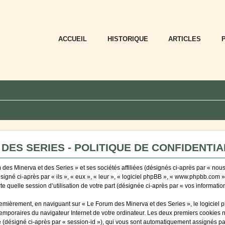
ACCUEIL
HISTORIQUE
ARTICLES
DES SERIES - POLITIQUE DE CONFIDENTIA
des Minerva et des Series » et ses sociétés affiliées (désignés ci-après par « nous
ésigné ci-après par « ils », « eux », « leur », « logiciel phpBB », « www.phpbb.com 
e quelle session d’utilisation de votre part (désignée ci-après par « vos information
emièrement, en naviguant sur « Le Forum des Minerva et des Series », le logiciel 
 temporaires du navigateur Internet de votre ordinateur. Les deux premiers cookies ne
ité (désigné ci-après par « session-id »), qui vous sont automatiquement assignés p