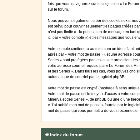
fois que vous naviguerez sur les sujets de « Le Forum d
sur le forum.
Nous pouvons également créer des cookies externes au
est prévu pour couvrir seulement les pages créées par
n’est pas limité à : la publication de message en tant 
ici par « votre compte ») et les messages que vous en
Votre compte contiendra au minimum un identifiant uniq
après par « votre mot de passe »), et une adresse cour
Series » sont protégées par les lois de protection des
votre adresse courriel requise par « Le Forum des Mine
et des Series ». Dans tous les cas, vous pouvez choisi
automatique de courriel par le logiciel phpBB.
Votre mot de passe est crypté (hashage à sens unique) 
Votre mot de passe est le moyen d’accès à votre comp
Minerva et des Series », de phpBB ou une d’une tierce
« J’ai oublié mon mot de passe » fournie par le logici
mot de passe qui vous permettra de vous reconnecter.
Index du forum