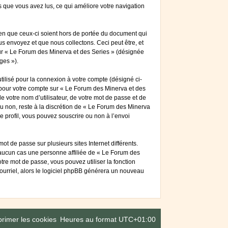
ts que vous avez lus, ce qui améliore votre navigation
en que ceux-ci soient hors de portée du document qui
s envoyez et que nous collectons. Ceci peut être, et
 sur « Le Forum des Minerva et des Series » (désignée
ges »).
tilisé pour la connexion à votre compte (désigné ci-
s pour votre compte sur « Le Forum des Minerva et des
 votre nom d’utilisateur, de votre mot de passe et de
ou non, reste à la discrétion de « Le Forum des Minerva
e profil, vous pouvez souscrire ou non à l’envoi
t de passe sur plusieurs sites Internet différents.
aucun cas une personne affiliée de « Le Forum des
re mot de passe, vous pouvez utiliser la fonction
courriel, alors le logiciel phpBB générera un nouveau
rimer les cookies
Heures au format
UTC+01:00