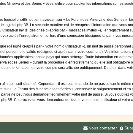
es Minerva et des Series » et est utilisé pour stocker les informations sur les suje
 logiciel phpBB tout en naviguant sur « Le Forum des Minerva et des Series », bi
 le logiciel phpBB. La seconde manière est de récupérer l’information que vous nou
qu’utilisateur invité (désignée ci-après par « messages invités »), l’enregistrement
voyez après l’enregistrement et lors d’une connexion (désignés ici par « vos messa
ue (désigné ci-après par « votre nom d’utilisateur »), un mot de passe personnel u
riel personnelle valide (désignée ci-après par « votre courriel »). Vos information
 données applicables dans le pays qui nous héberge. Toute information en-dehors de
rva et des Series » durant la procédure d’enregistrement, qu’elle soit obligatoire 
r quelle information de votre compte sera affichée publiquement. De plus, dans votr
afin qu’il soit sécurisé. Cependant, il est recommandé de ne pas utiliser le même mo
te sur « Le Forum des Minerva et des Series », conservez-le soigneusement et en 
 partie ne peut vous demander légitimement votre mot de passe. Si vous oubliez vot
el phpBB. Ce processus vous demandera de fournir votre nom d’utilisateur et votre 
Nous contacter
Supp