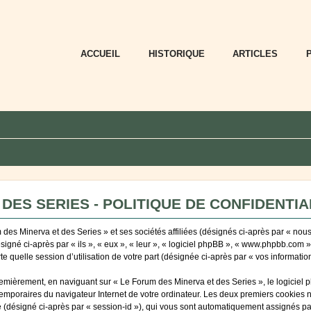
ACCUEIL
HISTORIQUE
ARTICLES
DES SERIES - POLITIQUE DE CONFIDENTIA
des Minerva et des Series » et ses sociétés affiliées (désignés ci-après par « nous
ésigné ci-après par « ils », « eux », « leur », « logiciel phpBB », « www.phpbb.com 
e quelle session d’utilisation de votre part (désignée ci-après par « vos information
emièrement, en naviguant sur « Le Forum des Minerva et des Series », le logiciel 
 temporaires du navigateur Internet de votre ordinateur. Les deux premiers cookies ne
ité (désigné ci-après par « session-id »), qui vous sont automatiquement assignés p