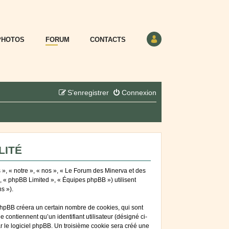
PHOTOS
FORUM
CONTACTS
S’enregistrer
Connexion
LITÉ
 », « notre », « nos », « Le Forum des Minerva et des
», « phpBB Limited », « Équipes phpBB ») utilisent
s »).
phpBB créera un certain nombre de cookies, qui sont
 contiennent qu’un identifiant utilisateur (désigné ci-
ar le logiciel phpBB. Un troisième cookie sera créé une