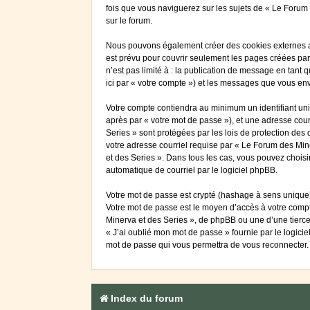
fois que vous naviguerez sur les sujets de « Le Forum d
sur le forum.
Nous pouvons également créer des cookies externes au
est prévu pour couvrir seulement les pages créées par
n’est pas limité à : la publication de message en tant 
ici par « votre compte ») et les messages que vous en
Votre compte contiendra au minimum un identifiant uniq
après par « votre mot de passe »), et une adresse cour
Series » sont protégées par les lois de protection des
votre adresse courriel requise par « Le Forum des Mine
et des Series ». Dans tous les cas, vous pouvez choisi
automatique de courriel par le logiciel phpBB.
Votre mot de passe est crypté (hashage à sens unique) 
Votre mot de passe est le moyen d’accès à votre comp
Minerva et des Series », de phpBB ou une d’une tierce
« J’ai oublié mon mot de passe » fournie par le logici
mot de passe qui vous permettra de vous reconnecter.
Index du forum