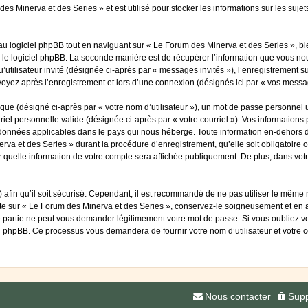
es Minerva et des Series » et est utilisé pour stocker les informations sur les suje
 logiciel phpBB tout en naviguant sur « Le Forum des Minerva et des Series », bi
 le logiciel phpBB. La seconde manière est de récupérer l’information que vous nou
qu’utilisateur invité (désignée ci-après par « messages invités »), l’enregistrement
voyez après l’enregistrement et lors d’une connexion (désignés ici par « vos messa
ue (désigné ci-après par « votre nom d’utilisateur »), un mot de passe personnel u
riel personnelle valide (désignée ci-après par « votre courriel »). Vos information
 données applicables dans le pays qui nous héberge. Toute information en-dehors de
rva et des Series » durant la procédure d’enregistrement, qu’elle soit obligatoire 
r quelle information de votre compte sera affichée publiquement. De plus, dans votr
afin qu’il soit sécurisé. Cependant, il est recommandé de ne pas utiliser le même mo
te sur « Le Forum des Minerva et des Series », conservez-le soigneusement et en 
 partie ne peut vous demander légitimement votre mot de passe. Si vous oubliez vot
el phpBB. Ce processus vous demandera de fournir votre nom d’utilisateur et votre 
Nous contacter
Supp