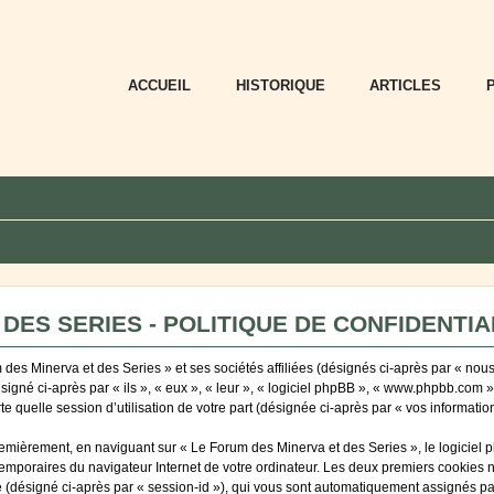
ACCUEIL
HISTORIQUE
ARTICLES
DES SERIES - POLITIQUE DE CONFIDENTIA
des Minerva et des Series » et ses sociétés affiliées (désignés ci-après par « nous
ésigné ci-après par « ils », « eux », « leur », « logiciel phpBB », « www.phpbb.com 
e quelle session d’utilisation de votre part (désignée ci-après par « vos information
emièrement, en naviguant sur « Le Forum des Minerva et des Series », le logiciel 
 temporaires du navigateur Internet de votre ordinateur. Les deux premiers cookies ne
ité (désigné ci-après par « session-id »), qui vous sont automatiquement assignés p