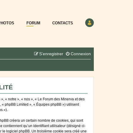
PHOTOS
FORUM
CONTACTS
S’enregistrer
Connexion
LITÉ
 », « notre », « nos », « Le Forum des Minerva et des
», « phpBB Limited », « Équipes phpBB ») utilisent
s »).
phpBB créera un certain nombre de cookies, qui sont
 contiennent qu’un identifiant utilisateur (désigné ci-
ar le logiciel phpBB. Un troisième cookie sera créé une