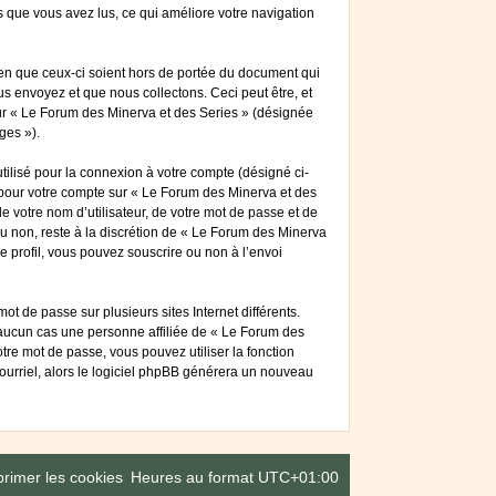
ts que vous avez lus, ce qui améliore votre navigation
en que ceux-ci soient hors de portée du document qui
s envoyez et que nous collectons. Ceci peut être, et
 sur « Le Forum des Minerva et des Series » (désignée
ges »).
tilisé pour la connexion à votre compte (désigné ci-
s pour votre compte sur « Le Forum des Minerva et des
 votre nom d’utilisateur, de votre mot de passe et de
ou non, reste à la discrétion de « Le Forum des Minerva
e profil, vous pouvez souscrire ou non à l’envoi
t de passe sur plusieurs sites Internet différents.
aucun cas une personne affiliée de « Le Forum des
re mot de passe, vous pouvez utiliser la fonction
courriel, alors le logiciel phpBB générera un nouveau
rimer les cookies
Heures au format
UTC+01:00