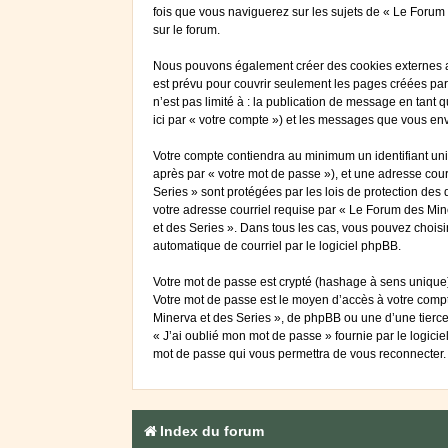
fois que vous naviguerez sur les sujets de « Le Forum d
sur le forum.
Nous pouvons également créer des cookies externes au
est prévu pour couvrir seulement les pages créées par
n’est pas limité à : la publication de message en tant 
ici par « votre compte ») et les messages que vous en
Votre compte contiendra au minimum un identifiant uniq
après par « votre mot de passe »), et une adresse cour
Series » sont protégées par les lois de protection des
votre adresse courriel requise par « Le Forum des Mine
et des Series ». Dans tous les cas, vous pouvez choisi
automatique de courriel par le logiciel phpBB.
Votre mot de passe est crypté (hashage à sens unique) 
Votre mot de passe est le moyen d’accès à votre comp
Minerva et des Series », de phpBB ou une d’une tierce
« J’ai oublié mon mot de passe » fournie par le logici
mot de passe qui vous permettra de vous reconnecter.
Index du forum