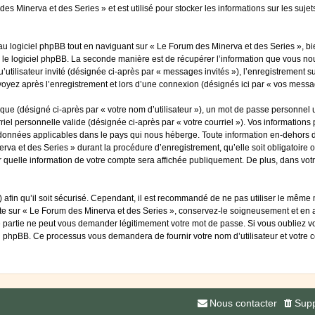
es Minerva et des Series » et est utilisé pour stocker les informations sur les suje
 logiciel phpBB tout en naviguant sur « Le Forum des Minerva et des Series », bi
 le logiciel phpBB. La seconde manière est de récupérer l’information que vous nou
qu’utilisateur invité (désignée ci-après par « messages invités »), l’enregistrement
voyez après l’enregistrement et lors d’une connexion (désignés ici par « vos messa
ue (désigné ci-après par « votre nom d’utilisateur »), un mot de passe personnel u
riel personnelle valide (désignée ci-après par « votre courriel »). Vos information
 données applicables dans le pays qui nous héberge. Toute information en-dehors de
rva et des Series » durant la procédure d’enregistrement, qu’elle soit obligatoire 
r quelle information de votre compte sera affichée publiquement. De plus, dans votr
afin qu’il soit sécurisé. Cependant, il est recommandé de ne pas utiliser le même mo
te sur « Le Forum des Minerva et des Series », conservez-le soigneusement et en 
 partie ne peut vous demander légitimement votre mot de passe. Si vous oubliez vot
el phpBB. Ce processus vous demandera de fournir votre nom d’utilisateur et votre 
Nous contacter
Supp