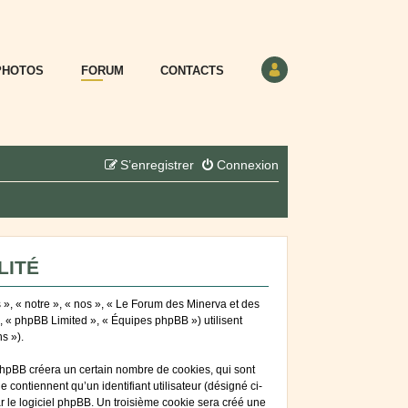
PHOTOS
FORUM
CONTACTS
S’enregistrer
Connexion
LITÉ
 », « notre », « nos », « Le Forum des Minerva et des
», « phpBB Limited », « Équipes phpBB ») utilisent
s »).
phpBB créera un certain nombre de cookies, qui sont
 contiennent qu’un identifiant utilisateur (désigné ci-
ar le logiciel phpBB. Un troisième cookie sera créé une