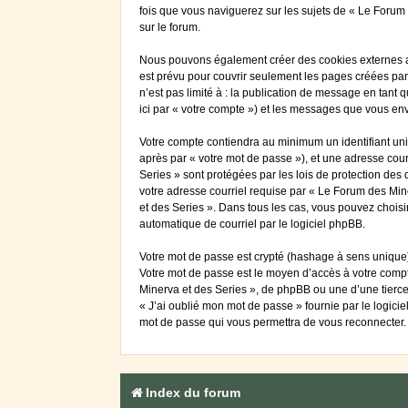
fois que vous naviguerez sur les sujets de « Le Forum d
sur le forum.
Nous pouvons également créer des cookies externes au
est prévu pour couvrir seulement les pages créées par
n’est pas limité à : la publication de message en tant 
ici par « votre compte ») et les messages que vous en
Votre compte contiendra au minimum un identifiant uniq
après par « votre mot de passe »), et une adresse cour
Series » sont protégées par les lois de protection des
votre adresse courriel requise par « Le Forum des Mine
et des Series ». Dans tous les cas, vous pouvez choisi
automatique de courriel par le logiciel phpBB.
Votre mot de passe est crypté (hashage à sens unique) 
Votre mot de passe est le moyen d’accès à votre comp
Minerva et des Series », de phpBB ou une d’une tierce
« J’ai oublié mon mot de passe » fournie par le logici
mot de passe qui vous permettra de vous reconnecter.
Index du forum