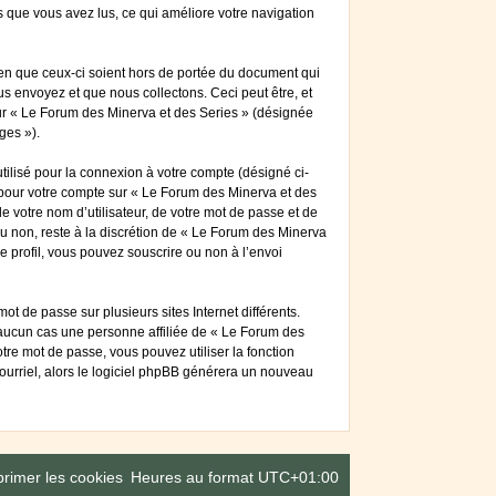
ts que vous avez lus, ce qui améliore votre navigation
en que ceux-ci soient hors de portée du document qui
s envoyez et que nous collectons. Ceci peut être, et
 sur « Le Forum des Minerva et des Series » (désignée
ges »).
tilisé pour la connexion à votre compte (désigné ci-
s pour votre compte sur « Le Forum des Minerva et des
 votre nom d’utilisateur, de votre mot de passe et de
ou non, reste à la discrétion de « Le Forum des Minerva
e profil, vous pouvez souscrire ou non à l’envoi
t de passe sur plusieurs sites Internet différents.
aucun cas une personne affiliée de « Le Forum des
re mot de passe, vous pouvez utiliser la fonction
courriel, alors le logiciel phpBB générera un nouveau
rimer les cookies
Heures au format
UTC+01:00