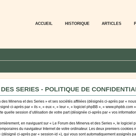
ACCUEIL
HISTORIQUE
ARTICLES
DES SERIES - POLITIQUE DE CONFIDENTIA
des Minerva et des Series » et ses sociétés affiliées (désignés ci-après par « nous
ésigné ci-après par « ils », « eux », « leur », « logiciel phpBB », « www.phpbb.com 
e quelle session d’utilisation de votre part (désignée ci-après par « vos information
emièrement, en naviguant sur « Le Forum des Minerva et des Series », le logiciel 
 temporaires du navigateur Internet de votre ordinateur. Les deux premiers cookies ne
ité (désigné ci-après par « session-id »), qui vous sont automatiquement assignés p