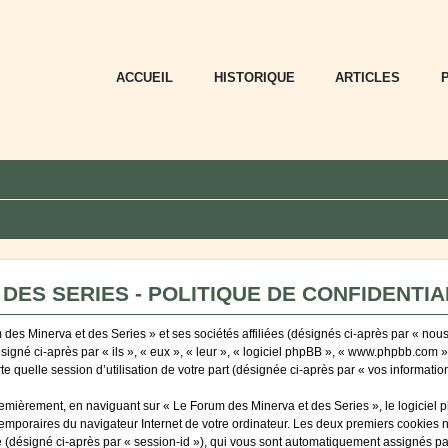
ACCUEIL
HISTORIQUE
ARTICLES
DES SERIES - POLITIQUE DE CONFIDENTIA
des Minerva et des Series » et ses sociétés affiliées (désignés ci-après par « nous
ésigné ci-après par « ils », « eux », « leur », « logiciel phpBB », « www.phpbb.com 
e quelle session d’utilisation de votre part (désignée ci-après par « vos information
emièrement, en naviguant sur « Le Forum des Minerva et des Series », le logiciel 
 temporaires du navigateur Internet de votre ordinateur. Les deux premiers cookies ne
ité (désigné ci-après par « session-id »), qui vous sont automatiquement assignés p