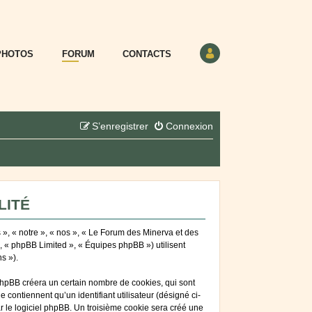
PHOTOS
FORUM
CONTACTS
S’enregistrer
Connexion
LITÉ
 », « notre », « nos », « Le Forum des Minerva et des
», « phpBB Limited », « Équipes phpBB ») utilisent
s »).
phpBB créera un certain nombre de cookies, qui sont
 contiennent qu’un identifiant utilisateur (désigné ci-
ar le logiciel phpBB. Un troisième cookie sera créé une