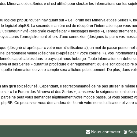
es Minerva et des Series » et est utilisé pour stocker les informations sur les suje
 logiciel phpBB tout en naviguant sur « Le Forum des Minerva et des Series », bi
 le logiciel phpBB. La seconde manière est de récupérer l’information que vous nou
qu’utilisateur invité (désignée ci-après par « messages invités »), l’enregistrement
voyez après l’enregistrement et lors d’une connexion (désignés ici par « vos messa
ue (désigné ci-après par « votre nom d’utilisateur »), un mot de passe personnel u
riel personnelle valide (désignée ci-après par « votre courriel »). Vos information
 données applicables dans le pays qui nous héberge. Toute information en-dehors de
rva et des Series » durant la procédure d’enregistrement, qu’elle soit obligatoire 
r quelle information de votre compte sera affichée publiquement. De plus, dans votr
afin qu’il soit sécurisé. Cependant, il est recommandé de ne pas utiliser le même mo
te sur « Le Forum des Minerva et des Series », conservez-le soigneusement et en 
 partie ne peut vous demander légitimement votre mot de passe. Si vous oubliez vot
el phpBB. Ce processus vous demandera de fournir votre nom d’utilisateur et votre 
Nous contacter
Supp