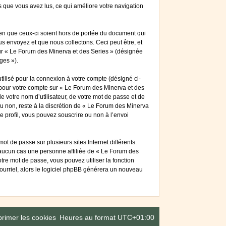
ts que vous avez lus, ce qui améliore votre navigation
en que ceux-ci soient hors de portée du document qui
s envoyez et que nous collectons. Ceci peut être, et
 sur « Le Forum des Minerva et des Series » (désignée
ges »).
tilisé pour la connexion à votre compte (désigné ci-
s pour votre compte sur « Le Forum des Minerva et des
 votre nom d’utilisateur, de votre mot de passe et de
ou non, reste à la discrétion de « Le Forum des Minerva
e profil, vous pouvez souscrire ou non à l’envoi
t de passe sur plusieurs sites Internet différents.
aucun cas une personne affiliée de « Le Forum des
re mot de passe, vous pouvez utiliser la fonction
courriel, alors le logiciel phpBB générera un nouveau
rimer les cookies
Heures au format
UTC+01:00