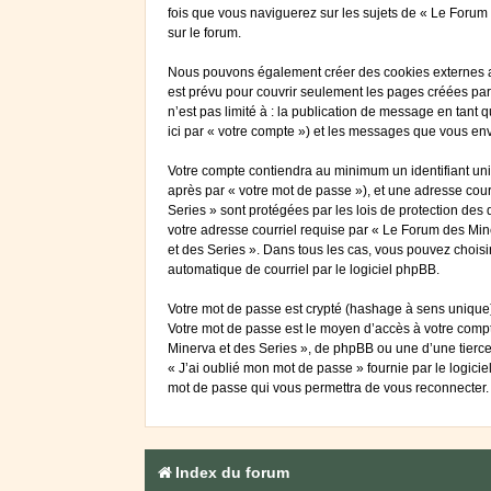
fois que vous naviguerez sur les sujets de « Le Forum d
sur le forum.
Nous pouvons également créer des cookies externes au
est prévu pour couvrir seulement les pages créées par
n’est pas limité à : la publication de message en tant 
ici par « votre compte ») et les messages que vous en
Votre compte contiendra au minimum un identifiant uniq
après par « votre mot de passe »), et une adresse cour
Series » sont protégées par les lois de protection des
votre adresse courriel requise par « Le Forum des Mine
et des Series ». Dans tous les cas, vous pouvez choisi
automatique de courriel par le logiciel phpBB.
Votre mot de passe est crypté (hashage à sens unique) 
Votre mot de passe est le moyen d’accès à votre comp
Minerva et des Series », de phpBB ou une d’une tierce
« J’ai oublié mon mot de passe » fournie par le logici
mot de passe qui vous permettra de vous reconnecter.
Index du forum