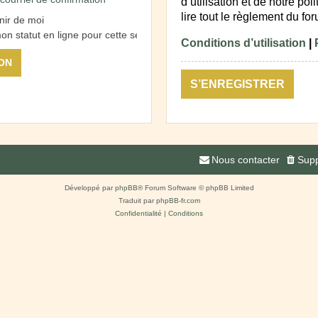
d’utilisation et de notre po
lire tout le règlement du fo
nir de moi
n statut en ligne pour cette session
Conditions d’utilisation
|
S’ENREGISTRER
Nous contacter
Supp
Développé par
phpBB
® Forum Software © phpBB Limited
Traduit par
phpBB-fr.com
Confidentialité
|
Conditions