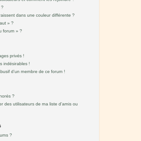
 ?
issent dans une couleur différente ?
aut » ?
du forum » ?
ges privés !
 indésirables !
 abusif d’un membre de ce forum !
gnorés ?
 des utilisateurs de ma liste d’amis ou
s
rums ?